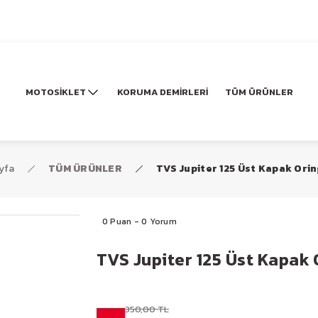
MOTOSİKLET
KORUMA DEMİRLERİ
TÜM ÜRÜNLER
yfa
TÜM ÜRÜNLER
TVS Jupiter 125 Üst Kapak Orin
0 Puan - 0 Yorum
TVS Jupiter 125 Üst Kapak O
350,00 TL