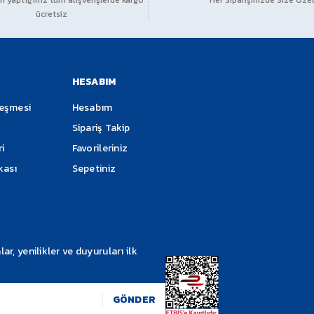
 yaptığınız tüm alışverişlerde kargo
Her Siparişinizde Size Özel
ücretsiz
Soru Sor
HESABIM
leşmesi
Hesabım
Sipariş Takip
ri
Favorileriniz
ikası
Sepetiniz
Gönder
, yenilikler ve duyuruları ilk
GÖNDER