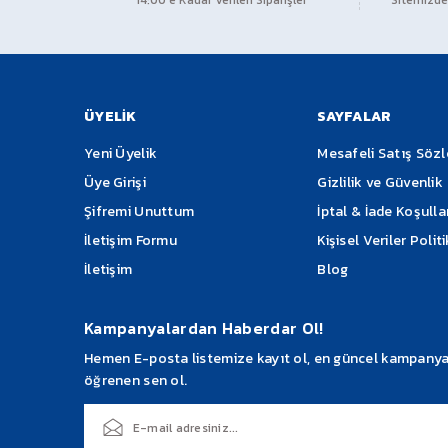
14:00’e Kadar Verilen Siparişler
Sitemizden
Ürün resmi kalitesiz, bozuk veya görüntülenemiyor.
Ürün açıklamasında eksik bilgiler bulunuyor.
Ürün bilgilerinde hatalar bulunuyor.
Ürün fiyatı diğer sitelerden daha pahalı.
ÜYELİK
SAYFALAR
Bu ürüne benzer farklı alternatifler olmalı.
Yeni Üyelik
Mesafeli Satış Söz
Üye Girişi
Gizlilik ve Güvenlik
Şifremi Unuttum
İptal & İade Koşulla
İletişim Formu
Kişisel Veriler Polit
İletişim
Blog
Kampanyalardan Haberdar Ol!
Hemen E-posta listemize kayıt ol, en güncel kampanyalar
öğrenen sen ol.