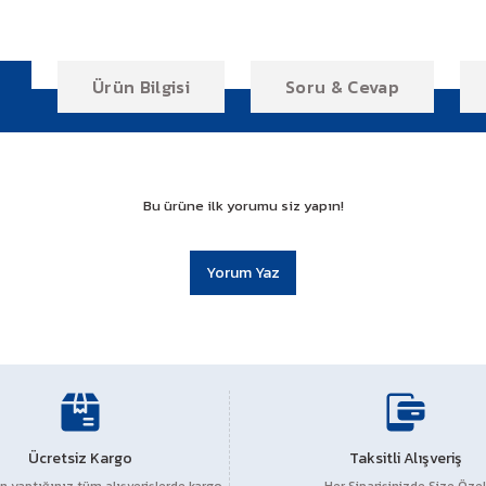
Ürün Bilgisi
Soru & Cevap
Bu ürüne ilk yorumu siz yapın!
Yorum Yaz
r konularda yetersiz gördüğünüz noktaları öneri formunu kullanarak tarafım
Ücretsiz Kargo
Ürün hakkında henüz soru sorulmamış.
Taksitli Alışveriş