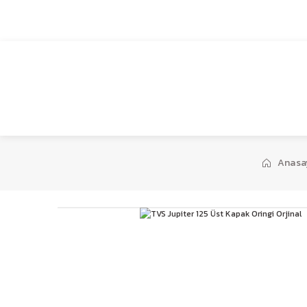
1959’dan bugüne…
Anasa