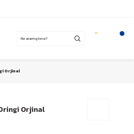
Üye Ol
Sepetim
Üye Girişi
gi Orjinal
ringi Orjinal