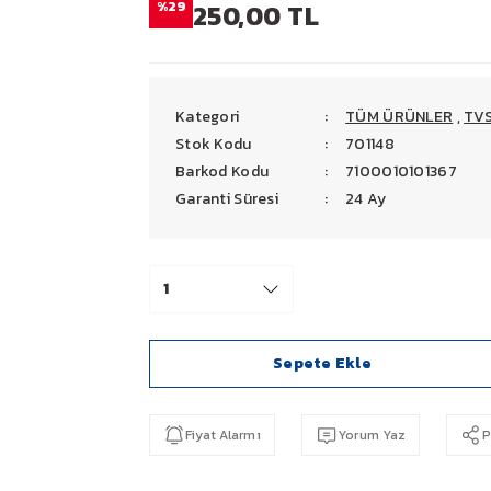
%29
250,00 TL
Kategori
TÜM ÜRÜNLER
,
TV
Stok Kodu
701148
Barkod Kodu
7100010101367
Garanti Süresi
24 Ay
Sepete Ekle
Fiyat Alarmı
Yorum Yaz
P