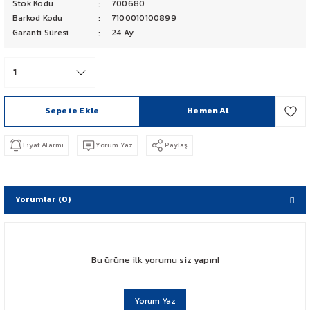
Stok Kodu
700680
PCX 125-150
Barkod Kodu
7100010100899
Garanti Süresi
24 Ay
FORZA 250
CBF 150
Sepete Ekle
Hemen Al
CB 125 F
Fiyat Alarmı
Yorum Yaz
Paylaş
CBR 250
CRF 250 RALLY
Yorumlar (0)
SH 125
ADV 350
Bu ürüne ilk yorumu siz yapın!
NX 500
Yorum Yaz