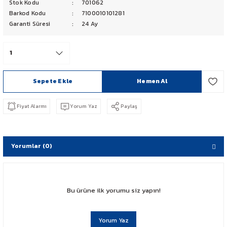
Stok Kodu
701062
PCX 125-150
Barkod Kodu
7100010101281
Garanti Süresi
24 Ay
FORZA 250
CBF 150
Sepete Ekle
Hemen Al
CB 125 F
Fiyat Alarmı
Yorum Yaz
Paylaş
CBR 250
CRF 250 RALLY
Yorumlar (0)
SH 125
ADV 350
Bu ürüne ilk yorumu siz yapın!
NX 500
Yorum Yaz