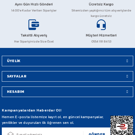
Aynı Gün Hızlı Gönderi
Ücretsiz Kargo
PCX 125-150
14:00’e Kadar Verilen Siparişler
Sitemizden yaptığınız tüm alışverişlerde
kargo ücretsiz
FORZA 250
Taksitli Alışveriş
Müşteri Hizmetleri
CBF 150
Her Siparişinizde Size Özel
0554 191 84 53
CB 125 F
ÜYELİK
CBR 250
SAYFALAR
CRF 250 RALLY
HESABIM
SH 125
Kampanyalardan Haberdar Ol!
ADV 350
Hemen E-posta listemize kayıt ol, en güncel kampanyalar,
yenilikler ve duyuruları ilk öğrenen sen ol.
NX 500
GÖNDER