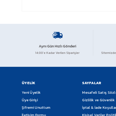
Aynı Gün Hızlı Gönderi
14:00’e Kadar Verilen Siparişler
Sitemizden
ÜYELİK
SAYFALAR
Yeni Üyelik
Mesafeli Satış Söz
Üye Girişi
Gizlilik ve Güvenlik
Şifremi Unuttum
İptal & İade Koşulla
İletişim Formu
Kişisel Veriler Polit