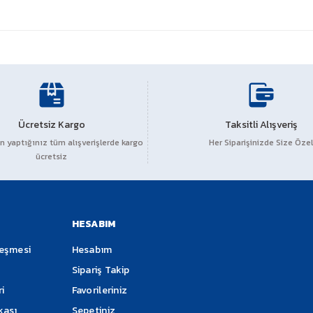
Ücretsiz Kargo
Taksitli Alışveriş
 yaptığınız tüm alışverişlerde kargo
Her Siparişinizde Size Özel
ücretsiz
HESABIM
leşmesi
Hesabım
Sipariş Takip
ri
Favorileriniz
ikası
Sepetiniz