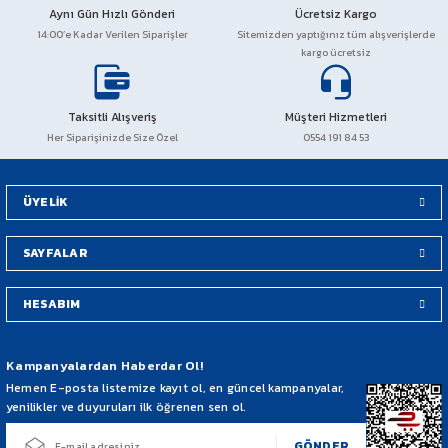
Aynı Gün Hızlı Gönderi
Ücretsiz Kargo
PCX 125-150
14:00’e Kadar Verilen Siparişler
Sitemizden yaptığınız tüm alışverişlerde
kargo ücretsiz
FORZA 250
Taksitli Alışveriş
Müşteri Hizmetleri
CBF 150
Her Siparişinizde Size Özel
0554 191 84 53
CB 125 F
ÜYELİK
CBR 250
SAYFALAR
CRF 250 RALLY
HESABIM
SH 125
Kampanyalardan Haberdar Ol!
ADV 350
Hemen E-posta listemize kayıt ol, en güncel kampanyalar,
yenilikler ve duyuruları ilk öğrenen sen ol.
NX 500
GÖNDER